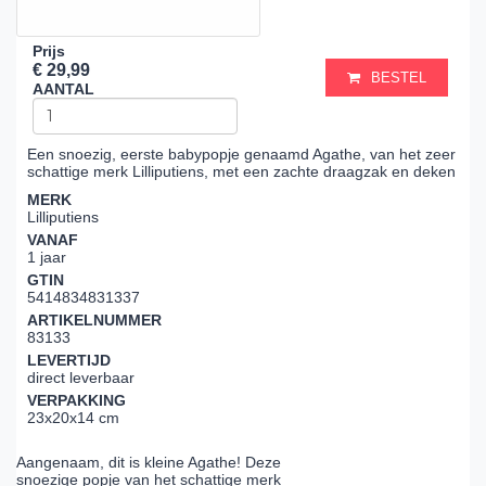
Prijs
€ 29,99
BESTEL
AANTAL
Een snoezig, eerste babypopje genaamd Agathe, van het zeer
schattige merk Lilliputiens, met een zachte draagzak en deken
MERK
Lilliputiens
VANAF
1 jaar
GTIN
5414834831337
ARTIKELNUMMER
83133
LEVERTIJD
direct leverbaar
VERPAKKING
23x20x14 cm
Aangenaam, dit is kleine Agathe! Deze
snoezige popje van het schattige merk