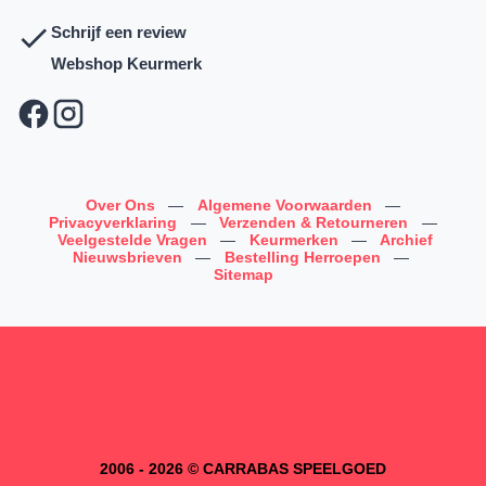
Schrijf een review
Webshop Keurmerk
Over Ons
—
Algemene Voorwaarden
—
Privacyverklaring
—
Verzenden & Retourneren
—
Veelgestelde Vragen
—
Keurmerken
—
Archief
Nieuwsbrieven
—
Bestelling Herroepen
—
Sitemap
2006 - 2026 © CARRABAS SPEELGOED