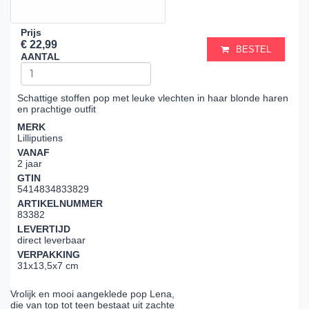
Prijs
€ 22,99
BESTEL
AANTAL
Schattige stoffen pop met leuke vlechten in haar blonde haren
en prachtige outfit
MERK
Lilliputiens
VANAF
2 jaar
GTIN
5414834833829
ARTIKELNUMMER
83382
LEVERTIJD
direct leverbaar
VERPAKKING
31x13,5x7 cm
Vrolijk en mooi aangeklede pop Lena,
die van top tot teen bestaat uit zachte