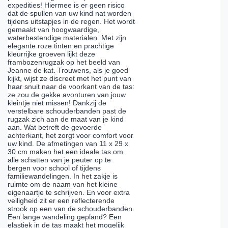
expedities! Hiermee is er geen risico
dat de spullen van uw kind nat worden
tijdens uitstapjes in de regen. Het wordt
gemaakt van hoogwaardige,
waterbestendige materialen. Met zijn
elegante roze tinten en prachtige
kleurrijke groeven lijkt deze
frambozenrugzak op het beeld van
Jeanne de kat. Trouwens, als je goed
kijkt, wijst ze discreet met het punt van
haar snuit naar de voorkant van de tas:
ze zou de gekke avonturen van jouw
kleintje niet missen! Dankzij de
verstelbare schouderbanden past de
rugzak zich aan de maat van je kind
aan. Wat betreft de gevoerde
achterkant, het zorgt voor comfort voor
uw kind. De afmetingen van 11 x 29 x
30 cm maken het een ideale tas om
alle schatten van je peuter op te
bergen voor school of tijdens
familiewandelingen. In het zakje is
ruimte om de naam van het kleine
eigenaartje te schrijven. En voor extra
veiligheid zit er een reflecterende
strook op een van de schouderbanden.
Een lange wandeling gepland? Een
elastiek in de tas maakt het mogelijk