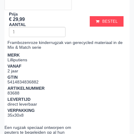
Prijs
€ 29,99
BESTEL
AANTAL
Frambozenroze kinderrugzak van gerecycled materiaal in de
Mix & Match serie
MERK
Lilliputiens
VANAF
2 jaar
GTIN
5414834836882
ARTIKELNUMMER
83688
LEVERTIJD
direct leverbaar
VERPAKKING
35x30x8
Een rugzak speciaal ontworpen om
peuters te begeleiden op al hun