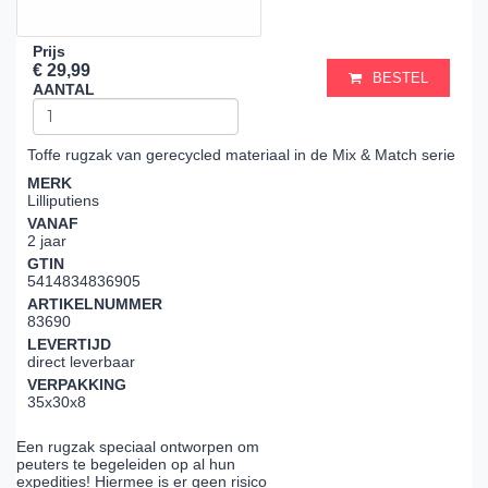
Prijs
€ 29,99
BESTEL
AANTAL
Toffe rugzak van gerecycled materiaal in de Mix & Match serie
MERK
Lilliputiens
VANAF
2 jaar
GTIN
5414834836905
ARTIKELNUMMER
83690
LEVERTIJD
direct leverbaar
VERPAKKING
35x30x8
Een rugzak speciaal ontworpen om
peuters te begeleiden op al hun
expedities! Hiermee is er geen risico