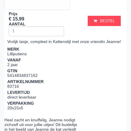
Prijs
€ 15,99
BESTEL
AANTAL
Vrolijk tasje, compleet in Kattenstijl met onze vriendin Jeanne!
MERK
Lilliputiens
VANAF
2 jaar
GTIN
5414834837162
ARTIKELNUMMER
83716
LEVERTIJD
direct leverbaar
VERPAKKING
20x15x5
Heel zacht en knuffelig, Jeanne nodigt
zichzelf uit voor jullie uitjes! Dit buideltje
in het beeld van Jeanne de kat verleidt