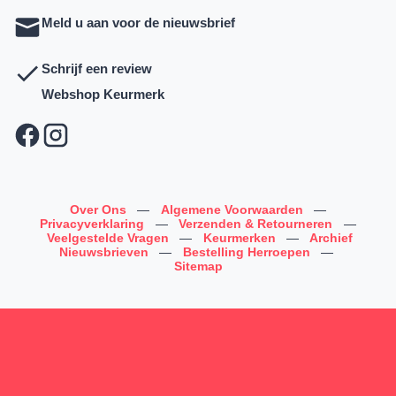
Meld u aan voor de nieuwsbrief
Schrijf een review
Webshop Keurmerk
Over Ons
—
Algemene Voorwaarden
—
Privacyverklaring
—
Verzenden & Retourneren
—
Veelgestelde Vragen
—
Keurmerken
—
Archief
Nieuwsbrieven
—
Bestelling Herroepen
—
Sitemap