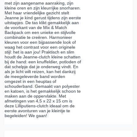
met zijn aangename aanraking, zijn
kleine oren en zijn kleurrijke snorharen.
Met haar vriendelijke gezicht stelt
Jeanne je kind gerust tijdens zijn eerste
uitstapjes. De tas klikt gemakkelijk aan
de voorkant van de Mix & Match
Backpack om een unieke en stijlvolle
combinatie te creëren. Harmonieer
kleuren voor een bijpassende look of
waag het contrast voor een originele
stijl: het is aan jou! Praktisch en slim
houdt de Jeanne-clutch kleine schatten
bij de hand: een knuffeldier, potloden of
dat schelpje dat je onderweg vindt. En
als je licht wilt reizen, kan het dankzij
de meegeleverde band worden
omgezet in een heuptas of
schouderband. Gemaakt van polyester
en katoen, is het gemakkelijk schoon te
maken aan de oppervlakte. Met
afmetingen van 4,5 x 22 x 15 cm is
deze Lilliputiens-clutch ideaal om de
eerste avonturen van je kleintje te
begeleiden! We gaan!