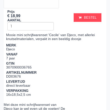
Prijs
€ 18,99
BESTEL
AANTAL
Mooie mini schrijfwarenset 'Cecile' van Djeco, met allerlei
knutselmaterialen, verpakt in een beeldig doosje
MERK
Djeco
VANAF
7 jaar
GTIN
3070900036765
ARTIKELNUMMER
DD03676
LEVERTIJD
direct leverbaar
VERPAKKING
16x18,5x2,5 cm
Met deze mini schrijfwarenset van
Djeco kan je wel even uit de voeten! De