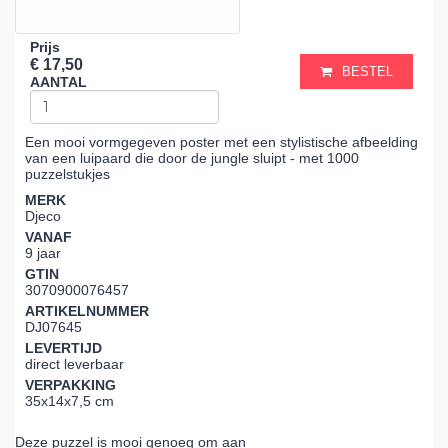
Prijs
€ 17,50
BESTEL
AANTAL
Een mooi vormgegeven poster met een stylistische afbeelding
van een luipaard die door de jungle sluipt - met 1000
puzzelstukjes
MERK
Djeco
VANAF
9 jaar
GTIN
3070900076457
ARTIKELNUMMER
DJ07645
LEVERTIJD
direct leverbaar
VERPAKKING
35x14x7,5 cm
Deze puzzel is mooi genoeg om aan