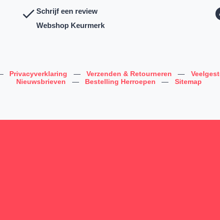
Schrijf een review
Webshop Keurmerk
—
Privacyverklaring
—
Verzenden & Retourneren
—
Veelges
Nieuwsbrieven
—
Bestelling Herroepen
—
Sitemap