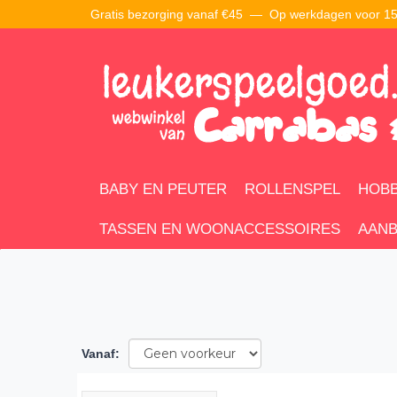
Gratis bezorging vanaf €45 —
Op werkdagen voor 15:
BABY EN PEUTER
ROLLENSPEL
HOBB
TASSEN EN WOONACCESSOIRES
AANB
Vanaf
: