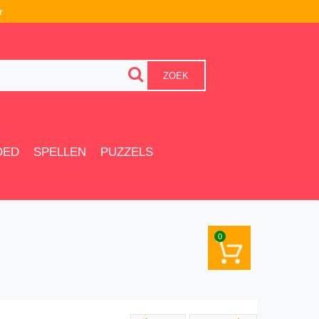
r
ZOEK
OED
SPELLEN
PUZZELS
0