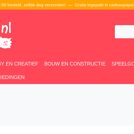
00 besteld, zelfde dag verzonden! — Gratis ingepakt in cadeaupapie
Y EN CREATIEF
BOUW EN CONSTRUCTIE
SPEELG
IEDINGEN