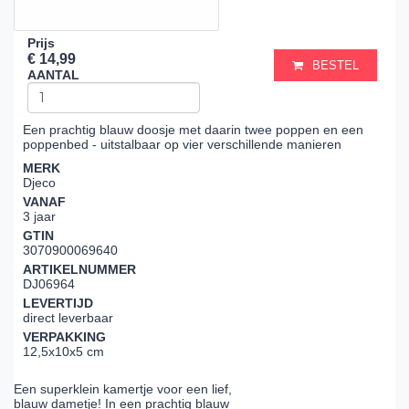
Prijs
€ 14,99
BESTEL
AANTAL
Een prachtig blauw doosje met daarin twee poppen en een
poppenbed - uitstalbaar op vier verschillende manieren
MERK
Djeco
VANAF
3 jaar
GTIN
3070900069640
ARTIKELNUMMER
DJ06964
LEVERTIJD
direct leverbaar
VERPAKKING
12,5x10x5 cm
Een superklein kamertje voor een lief,
blauw dametje! In een prachtig blauw