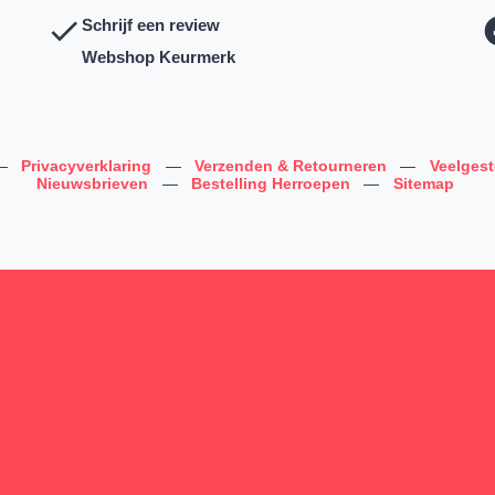
Schrijf een review
Webshop Keurmerk
—
Privacyverklaring
—
Verzenden & Retourneren
—
Veelges
Nieuwsbrieven
—
Bestelling Herroepen
—
Sitemap