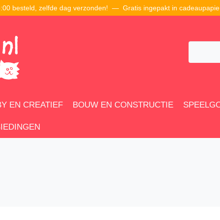
00 besteld, zelfde dag verzonden! — Gratis ingepakt in cadeaupapie
Y EN CREATIEF
BOUW EN CONSTRUCTIE
SPEELG
IEDINGEN