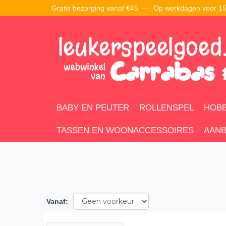
Gratis bezorging vanaf €45 —
Op werkdagen voor 15:
BABY EN PEUTER
ROLLENSPEL
HOBB
TASSEN EN WOONACCESSOIRES
AANB
Vanaf
: