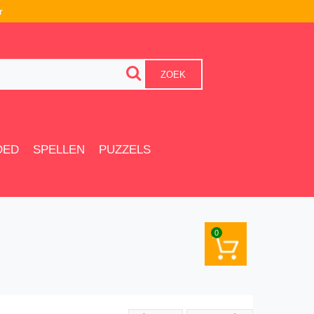
r
ZOEK
OED
SPELLEN
PUZZELS
0