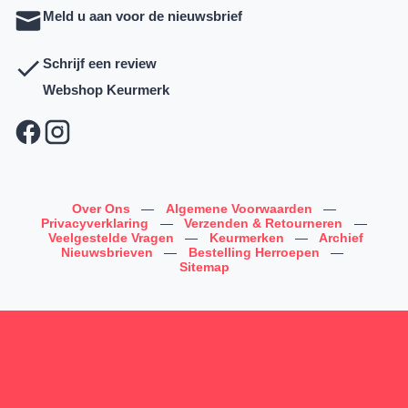
Meld u aan voor de nieuwsbrief
Schrijf een review
Webshop Keurmerk
Over Ons
—
Algemene Voorwaarden
—
Privacyverklaring
—
Verzenden & Retourneren
—
Veelgestelde Vragen
—
Keurmerken
—
Archief
Nieuwsbrieven
—
Bestelling Herroepen
—
Sitemap