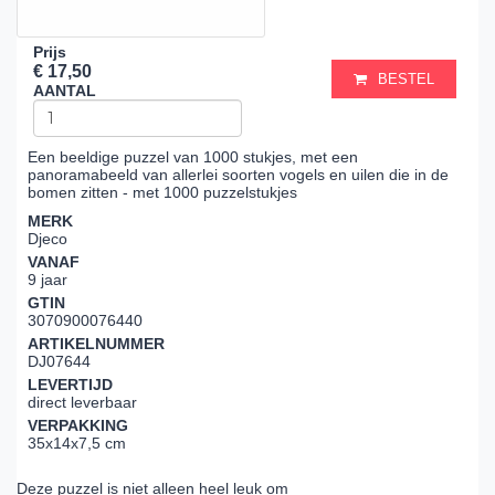
Prijs
€ 17,50
BESTEL
AANTAL
Een beeldige puzzel van 1000 stukjes, met een
panoramabeeld van allerlei soorten vogels en uilen die in de
bomen zitten - met 1000 puzzelstukjes
MERK
Djeco
VANAF
9 jaar
GTIN
3070900076440
ARTIKELNUMMER
DJ07644
LEVERTIJD
direct leverbaar
VERPAKKING
35x14x7,5 cm
Deze puzzel is niet alleen heel leuk om