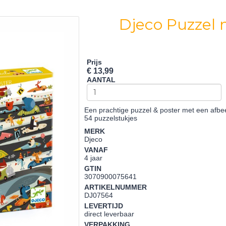
Djeco Puzzel 
Prijs
€ 13,99
AANTAL
Een prachtige puzzel & poster met een afbe
54 puzzelstukjes
MERK
Djeco
VANAF
4 jaar
GTIN
3070900075641
ARTIKELNUMMER
DJ07564
LEVERTIJD
direct leverbaar
VERPAKKING