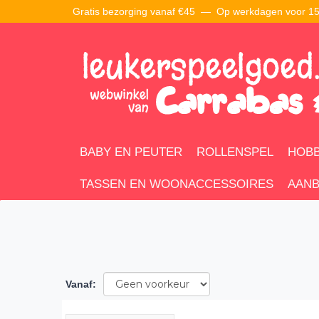
Gratis bezorging vanaf €45 —
Op werkdagen voor 15:
BABY EN PEUTER
ROLLENSPEL
HOBB
TASSEN EN WOONACCESSOIRES
AANB
Vanaf
: