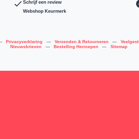
Schrijf een review
Webshop Keurmerk
—
Privacyverklaring
—
Verzenden & Retourneren
—
Veelges
Nieuwsbrieven
—
Bestelling Herroepen
—
Sitemap