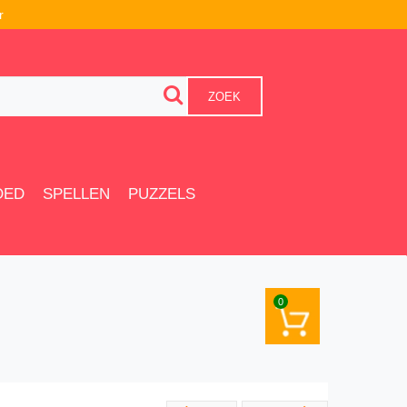
r
ZOEK
OED
SPELLEN
PUZZELS
0