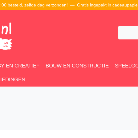
00 besteld, zelfde dag verzonden! — Gratis ingepakt in cadeaupapie
Y EN CREATIEF
BOUW EN CONSTRUCTIE
SPEELG
IEDINGEN