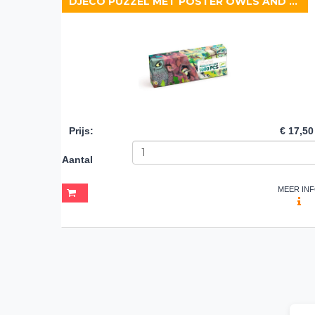
DJECO PUZZEL MET POSTER OWLS AND BIRDS
Prijs
:
€ 17,50
Aantal
MEER IN