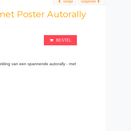
vorige
volgende
met Poster Autorally
BESTEL
elding van een spannende autorally - met