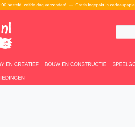
00 besteld, zelfde dag verzonden! — Gratis ingepakt in cadeaupapie
Y EN CREATIEF
BOUW EN CONSTRUCTIE
SPEELG
IEDINGEN