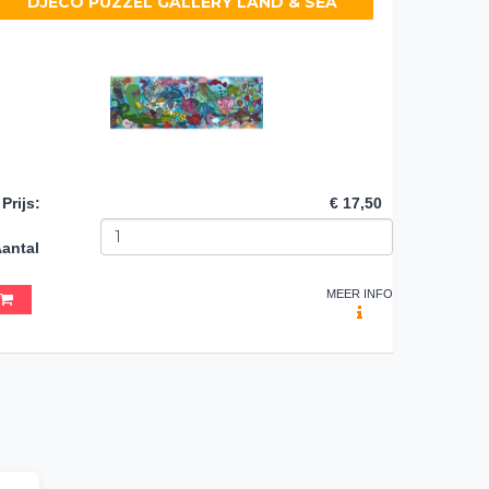
DJECO PUZZEL GALLERY LAND & SEA
Prijs
:
€ 17,50
antal
MEER INFO