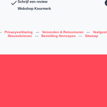
Schrijf een review
Webshop Keurmerk
—
Privacyverklaring
—
Verzenden & Retourneren
—
Veelges
Nieuwsbrieven
—
Bestelling Herroepen
—
Sitemap