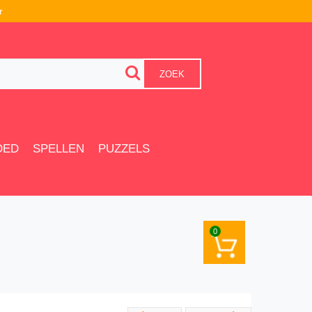
r
ZOEK
OED
SPELLEN
PUZZELS
0