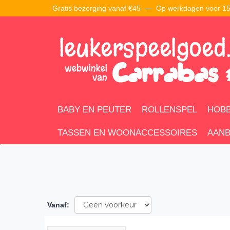
Gratis bezorging vanaf €45 —
Op werkdagen voor 15:
BABY EN PEUTER
ROLLENSPEL
HOBB
TASSEN EN WOONACCESSOIRES
AANB
Vanaf
: