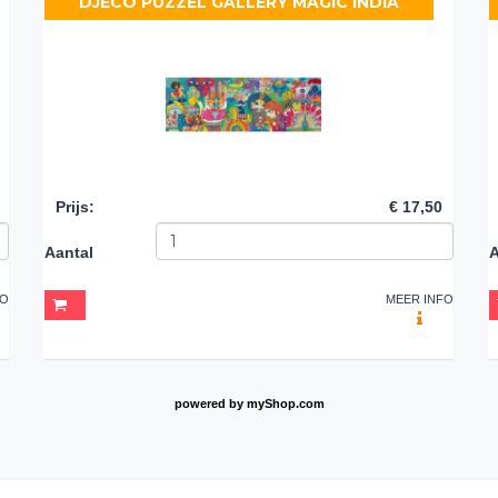
DJECO PUZZEL GALLERY MAGIC INDIA
Prijs
:
€ 17,50
Aantal
A
FO
MEER INFO
powered by
myShop.com