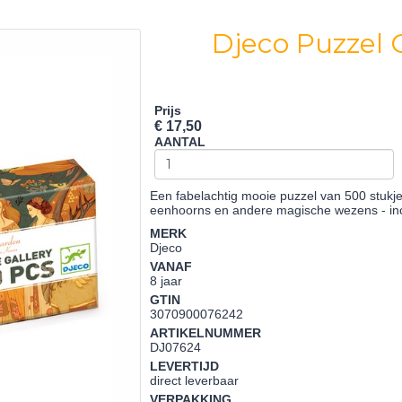
Djeco Puzzel 
Prijs
€ 17,50
AANTAL
Een fabelachtig mooie puzzel van 500 stukj
eenhoorns en andere magische wezens - inc
MERK
Djeco
VANAF
8 jaar
GTIN
3070900076242
ARTIKELNUMMER
DJ07624
LEVERTIJD
direct leverbaar
VERPAKKING