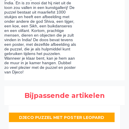
India. En is zo mooi dat hij niet uit de
toon zou vallen in een kunstgallerij! De
puzzel bestaat uit maarliefst 1000
stukjes en heeft een afbeelding met
onder andere de god Shiva, een tijger,
een koe, een Sikh, een buikdanseres
en een olifant. Kortom, prachtige
mensen, dieren en objecten die je zult
vinden in India! De doos bevat tevens
een poster, met dezelfde afbeelding als
de puzzel, die je als hulpmiddel kunt
gebruiken tijdens het puzzelen.
Wanneer je klaar bent, kan je hem aan
de muur in je kamer hangen. Dubbel
zo veel plezier met de puzzel en poster
van Djeco!
Bijpassende artikelen
DJECO PUZZEL MET POSTER LEOPARD