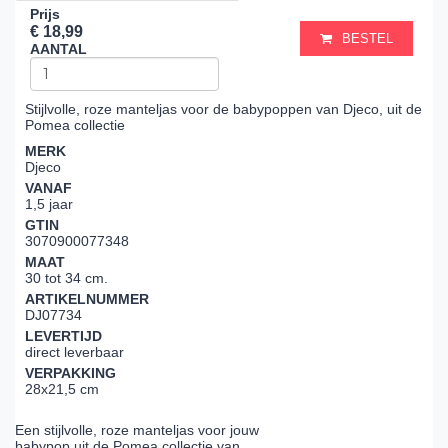
Prijs
€ 18,99
BESTEL
AANTAL
Stijlvolle, roze manteljas voor de babypoppen van Djeco, uit de
Pomea collectie
MERK
Djeco
VANAF
1,5 jaar
GTIN
3070900077348
MAAT
30 tot 34 cm.
ARTIKELNUMMER
DJ07734
LEVERTIJD
direct leverbaar
VERPAKKING
28x21,5 cm
Een stijlvolle, roze manteljas voor jouw
babypop uit de Pomea collectie van