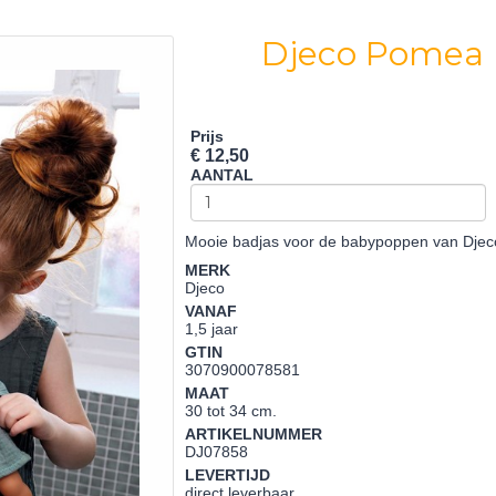
Djeco Pomea 
Prijs
€ 12,50
AANTAL
Mooie badjas voor de babypoppen van Djeco,
MERK
Djeco
VANAF
1,5 jaar
GTIN
3070900078581
MAAT
30 tot 34 cm.
ARTIKELNUMMER
DJ07858
LEVERTIJD
direct leverbaar