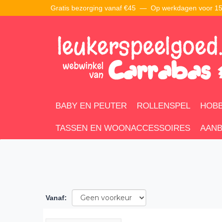
Gratis bezorging vanaf €45 —
Op werkdagen voor 15:
BABY EN PEUTER
ROLLENSPEL
HOBB
TASSEN EN WOONACCESSOIRES
AANB
Vanaf
: