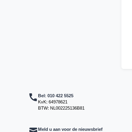
Bel:
010 422 5525
KvK: 64978621
BTW: NL002225136B81
Meld u aan voor de nieuwsbrief