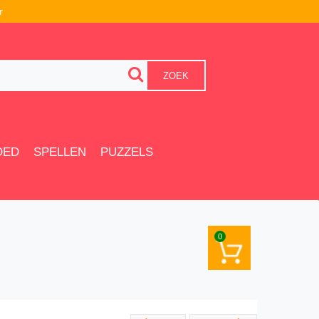
r
ZOEK
OED
SPELLEN
PUZZELS
0