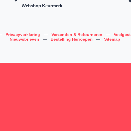
Webshop Keurmerk
—
Privacyverklaring
—
Verzenden & Retourneren
—
Veelges
Nieuwsbrieven
—
Bestelling Herroepen
—
Sitemap