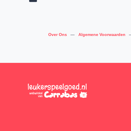
Over Ons
—
Algemene Voorwaarden