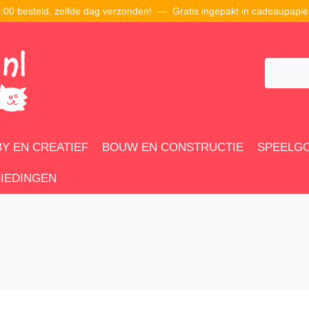
00 besteld, zelfde dag verzonden! — Gratis ingepakt in cadeaupapie
Y EN CREATIEF
BOUW EN CONSTRUCTIE
SPEELG
IEDINGEN