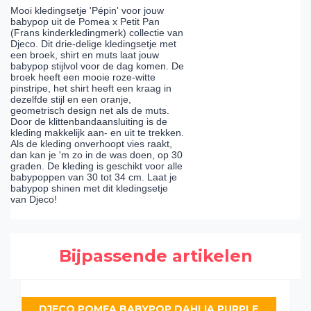
Mooi kledingsetje 'Pépin' voor jouw
babypop uit de Pomea x Petit Pan
(Frans kinderkledingmerk) collectie van
Djeco. Dit drie-delige kledingsetje met
een broek, shirt en muts laat jouw
babypop stijlvol voor de dag komen. De
broek heeft een mooie roze-witte
pinstripe, het shirt heeft een kraag in
dezelfde stijl en een oranje,
geometrisch design net als de muts.
Door de klittenbandaansluiting is de
kleding makkelijk aan- en uit te trekken.
Als de kleding onverhoopt vies raakt,
dan kan je 'm zo in de was doen, op 30
graden. De kleding is geschikt voor alle
babypoppen van 30 tot 34 cm. Laat je
babypop shinen met dit kledingsetje
van Djeco!
Bijpassende artikelen
DJECO POMEA BABYPOP DAHLIA PURPLE