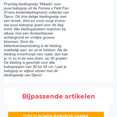
Prachtig kledingsetje 'Mikado' voor
jouw babypop uit de Pomea x Petit Pan
(Frans kinderkledingmerk) collectie van
Djeco. Dit drie-delige kledingsetje met
een broek, shirt en muts zorgt ervoor
dat jouw babypop goed voor de dag
komt. Alle kledingstukken matchen bij
elkaar met een donkerblauwe
achtergrond en vrolijke groene
bloemen. Door de
klittenbandaansluiting is de kleding
makkelijk aan- en uit te trekken. Als de
kleding onverhoopt vies raakt, dan kan
je 'm zo in de was doen, op 30 graden.
De kleding is geschikt voor alle
babypoppen van 30 tot 34 cm. Laat je
babypop er stijlvol uitzien met dit
kledingsetje van Djeco!
Bijpassende artikelen
DJECO POMEA BABYPOP SAMRA