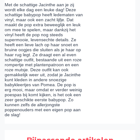
Met de schattige Jacinthe aan je zij
wordt elke dag een leuke dag! Deze
schattige babypop heeft ledematen van
vinyl, maar ook een zacht lijfje. Dat
maakt de pop extra beweeglijk en leuk
om mee te spelen, maar dankzij het
vinyl heeft de pop nog steeds
supermooie, levensechte details. Ze
heeft een lieve lach op haar snoet en
bruine oogjes die sluiten als je haar op
haar rug legt. Ze draagt een al even
schattige outfit, bestaande uit een roze
rompertje met plantenpatroon en een
roze mutsje. Deze outfit kan ook
gemakkelijk weer uit, zodat je Jacinthe
kunt kleden in andere snoezige
babykleertjes van Pomea. De pop is
erg mooi, maar omdat er verder weinig
poespas bij komt kijken, is het ook een
zeer geschikte eerste babypop. Zo
kunnen zelfs de allerjongste
poppenouders met een eigen pop aan
de slag!