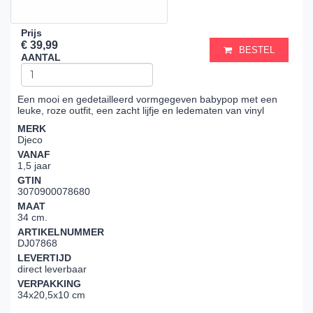
Prijs
€ 39,99
BESTEL
AANTAL
Een mooi en gedetailleerd vormgegeven babypop met een
leuke, roze outfit, een zacht lijfje en ledematen van vinyl
MERK
Djeco
VANAF
1,5 jaar
GTIN
3070900078680
MAAT
34 cm.
ARTIKELNUMMER
DJ07868
LEVERTIJD
direct leverbaar
VERPAKKING
34x20,5x10 cm