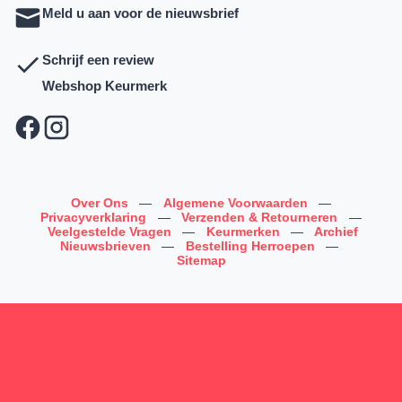
Meld u aan voor de nieuwsbrief
Schrijf een review
Webshop Keurmerk
Over Ons
—
Algemene Voorwaarden
—
Privacyverklaring
—
Verzenden & Retourneren
—
Veelgestelde Vragen
—
Keurmerken
—
Archief
Nieuwsbrieven
—
Bestelling Herroepen
—
Sitemap