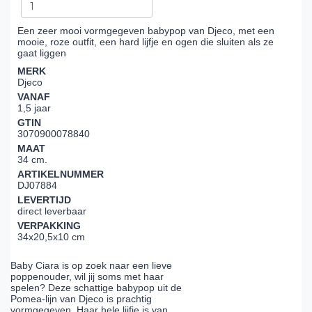
Een zeer mooi vormgegeven babypop van Djeco, met een
mooie, roze outfit, een hard lijfje en ogen die sluiten als ze
gaat liggen
MERK
Djeco
VANAF
1,5 jaar
GTIN
3070900078840
MAAT
34 cm.
ARTIKELNUMMER
DJ07884
LEVERTIJD
direct leverbaar
VERPAKKING
34x20,5x10 cm
Baby Ciara is op zoek naar een lieve
poppenouder, wil jij soms met haar
spelen? Deze schattige babypop uit de
Pomea-lijn van Djeco is prachtig
vormgegeven. Haar hele lijfje is van