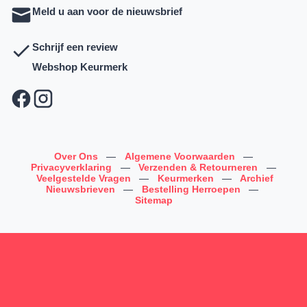
Meld u aan voor de nieuwsbrief
Schrijf een review
Webshop Keurmerk
Over Ons
—
Algemene Voorwaarden
—
Privacyverklaring
—
Verzenden & Retourneren
—
Veelgestelde Vragen
—
Keurmerken
—
Archief
Nieuwsbrieven
—
Bestelling Herroepen
—
Sitemap