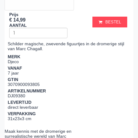
Prijs
€ 14,99
BESTEL
AANTAL
Schilder magische, zwevende figuurtjes in de dromerige stijl
van Marc Chagall.
MERK
Djeco
VANAF
7 jaar
GTIN
3070900093805
ARTIKELNUMMER
DJ09380
LEVERTIJD
direct leverbaar
VERPAKKING
31x23x3 cm
Maak kennis met de dromerige en
surrealistische wereld van Marc