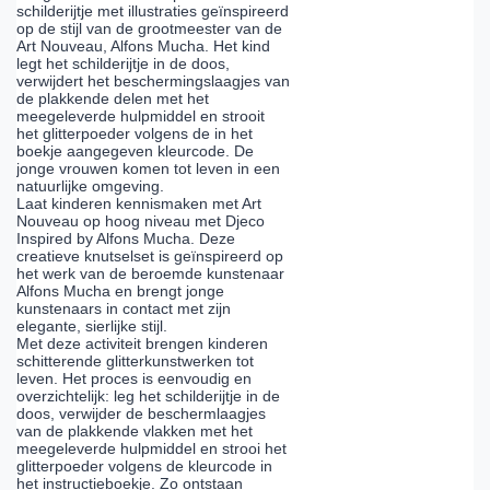
schilderijtje met illustraties geïnspireerd
op de stijl van de grootmeester van de
Art Nouveau, Alfons Mucha. Het kind
legt het schilderijtje in de doos,
verwijdert het beschermingslaagjes van
de plakkende delen met het
meegeleverde hulpmiddel en strooit
het glitterpoeder volgens de in het
boekje aangegeven kleurcode. De
jonge vrouwen komen tot leven in een
natuurlijke omgeving.
Laat kinderen kennismaken met Art
Nouveau op hoog niveau met Djeco
Inspired by Alfons Mucha. Deze
creatieve knutselset is geïnspireerd op
het werk van de beroemde kunstenaar
Alfons Mucha en brengt jonge
kunstenaars in contact met zijn
elegante, sierlijke stijl.
Met deze activiteit brengen kinderen
schitterende glitterkunstwerken tot
leven. Het proces is eenvoudig en
overzichtelijk: leg het schilderijtje in de
doos, verwijder de beschermlaagjes
van de plakkende vlakken met het
meegeleverde hulpmiddel en strooi het
glitterpoeder volgens de kleurcode in
het instructieboekje. Zo ontstaan