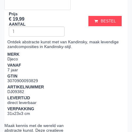
Prijs
€ 19,99
BESTEL
AANTAL
Ontdek abstracte kunst met van Kandinsky, maak levendige
zandcomposities in Kandinsky-stijl.
MERK
Djeco
VANAF
7 jaar
GTIN
3070900093829
ARTIKELNUMMER
DJ09382
LEVERTIJD
direct leverbaar
VERPAKKING
31x23x3 cm
Maak kennis met de wereld van
abstracte kunst. Deze creatieve