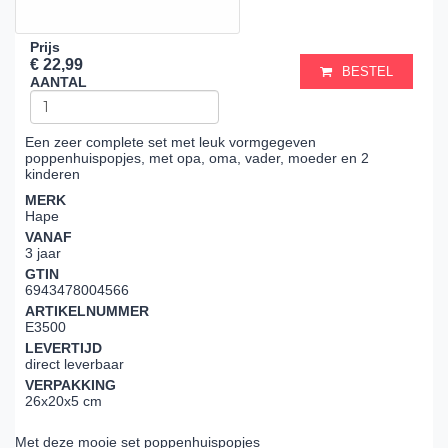
Prijs
€ 22,99
BESTEL
AANTAL
Een zeer complete set met leuk vormgegeven
poppenhuispopjes, met opa, oma, vader, moeder en 2
kinderen
MERK
Hape
VANAF
3 jaar
GTIN
6943478004566
ARTIKELNUMMER
E3500
LEVERTIJD
direct leverbaar
VERPAKKING
26x20x5 cm
Met deze mooie set poppenhuispopjes