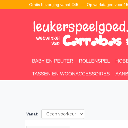
Gratis bezorging vanaf €45 —
Op werkdagen voor 15:
BABY EN PEUTER
ROLLENSPEL
HOBB
TASSEN EN WOONACCESSOIRES
AANB
Vanaf
: