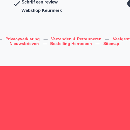
Schrijf een review
Webshop Keurmerk
—
Privacyverklaring
—
Verzenden & Retourneren
—
Veelges
Nieuwsbrieven
—
Bestelling Herroepen
—
Sitemap