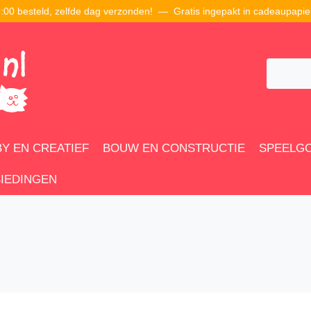
00 besteld, zelfde dag verzonden! — Gratis ingepakt in cadeaupapie
Y EN CREATIEF
BOUW EN CONSTRUCTIE
SPEELG
IEDINGEN