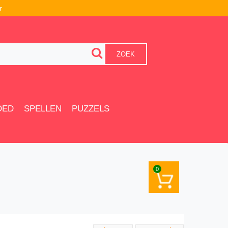
r
ZOEK
OED
SPELLEN
PUZZELS
0