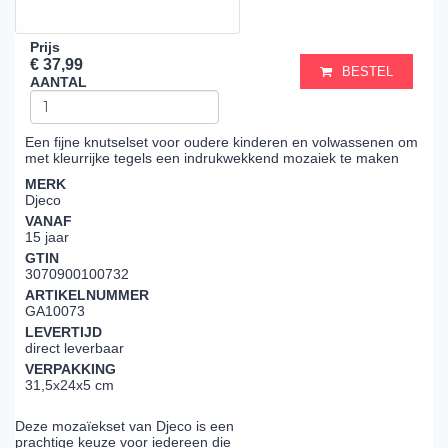
Prijs
€ 37,99
BESTEL
AANTAL
Een fijne knutselset voor oudere kinderen en volwassenen om
met kleurrijke tegels een indrukwekkend mozaiek te maken
MERK
Djeco
VANAF
15 jaar
GTIN
3070900100732
ARTIKELNUMMER
GA10073
LEVERTIJD
direct leverbaar
VERPAKKING
31,5x24x5 cm
Deze mozaïekset van Djeco is een
prachtige keuze voor iedereen die