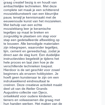
graag creatief bezig is en houdt van
ambachtelijke technieken. Met deze
complete set maak je een schitterend
mozaïekkunstwerk van een kleurrijke
pauw, terwijl je kennismaakt met de
eeuwenoude kunst van het mozaïeken.
Met behulp van een echte
mozaïektang leer je keramische
tegeltjes op maat te breken en
zorgvuldig te plaatsen om stap voor
stap een gedetailleerde afbeelding op
te bouwen. Alle benodigde materialen
zijn inbegrepen, waaronder tegeltjes,
lijm, cement en gereedschap, zodat je
direct aan de slag kunt. Een duidelijke
instructievideo begeleidt je tijdens het
hele proces en laat zien hoe je de
verschillende technieken toepast.
Hierdoor is de set geschikt voor zowel
beginners als ervaren hobbyisten. Je
hoeft geen kunstenaar te zijn om een
indrukwekkend eindresultaat te
creëren. Deze creatieve activiteit maakt
deel uit van de Atelier Grands
Augustins-collectie van Djeco,
ontwikkeld voor oudere kinderen,
tieners en volwassenen die graag met
hun handen werken. Het maken van de