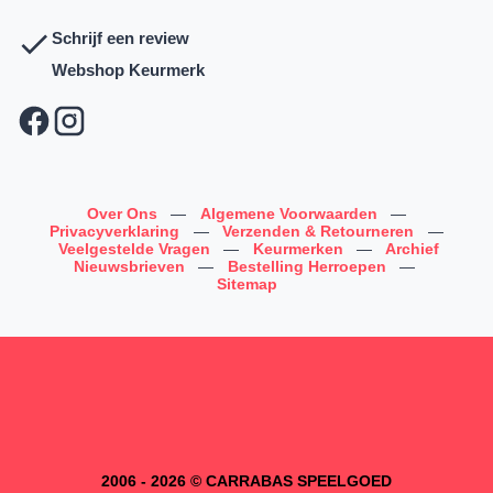
Schrijf een review
Webshop Keurmerk
Over Ons
—
Algemene Voorwaarden
—
Privacyverklaring
—
Verzenden & Retourneren
—
Veelgestelde Vragen
—
Keurmerken
—
Archief
Nieuwsbrieven
—
Bestelling Herroepen
—
Sitemap
2006 - 2026 © CARRABAS SPEELGOED