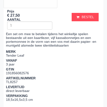
Prijs
€ 27,50
BESTEL
AANTAL
Een set om mee te betalen tijdens het winkeltje spelen
bestaande uit een kaartlezer, vijf kassabonnetjes en een
portemonnee in de vorm van een vos met daarin papier- en
muntgeld alsmede twee identiteitskaarten
MERK
Tender Leaf
VANAF
3 jaar
GTIN
191856082576
ARTIKELNUMMER
TL8257
LEVERTIJD
direct leverbaar
VERPAKKING
18,5x16,5x3,5 cm