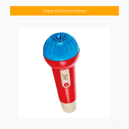
Hape Echomicrofoon