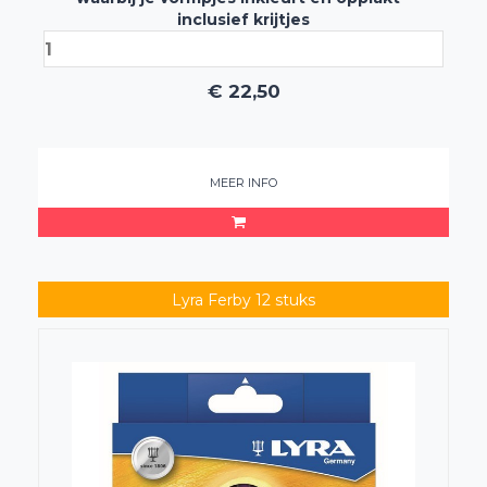
inclusief krijtjes
€
22,50
MEER INFO
Lyra Ferby 12 stuks