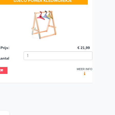
DJECO POMEA KLEDINGREKJE
Prijs
:
€ 21,99
antal
MEER INFO