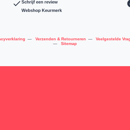
Schrijf een review
Webshop Keurmerk
acyverklaring
—
Verzenden & Retourneren
—
Veelgestelde Vra
—
Sitemap