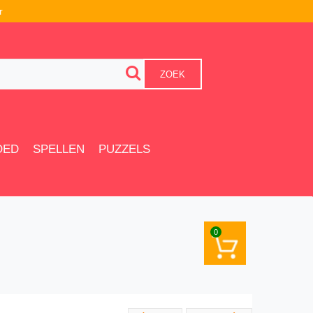
r
ZOEK
OED
SPELLEN
PUZZELS
0