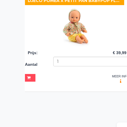
DJECO POMEA X PETIT PAN BABYPOP FLORA
Prijs
:
€ 39,99
Aantal
MEER IN