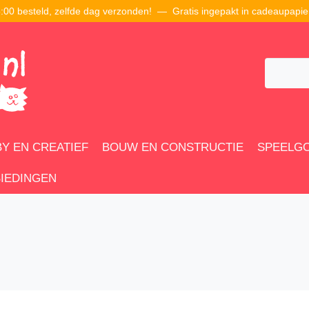
00 besteld, zelfde dag verzonden! — Gratis ingepakt in cadeaupapie
Y EN CREATIEF
BOUW EN CONSTRUCTIE
SPEELG
IEDINGEN