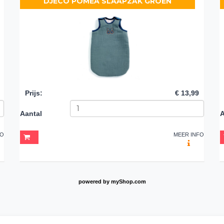
DJECO POMEA SLAAPZAK GROEN
Prijs
:
€ 13,99
Aantal
A
FO
MEER INFO
powered by
myShop.com