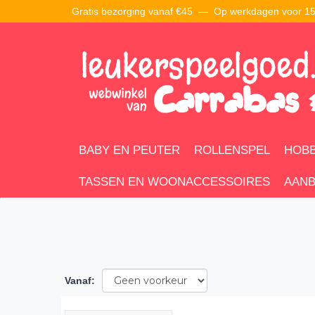
Gratis bezorging vanaf €45 —
Op werkdagen voor 15:
BABY EN PEUTER
ROLLENSPEL
HOBB
TASSEN EN WOONACCESSOIRES
AANB
Vanaf
: