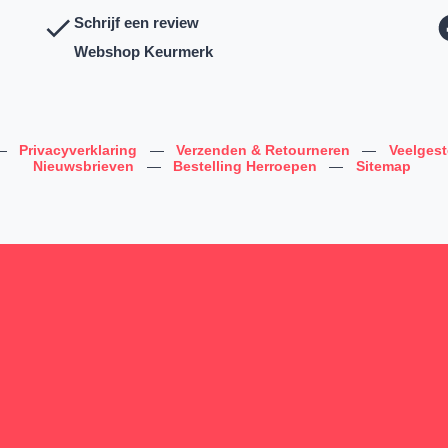
Schrijf een review
Webshop Keurmerk
—
Privacyverklaring
—
Verzenden & Retourneren
—
Veelges
Nieuwsbrieven
—
Bestelling Herroepen
—
Sitemap