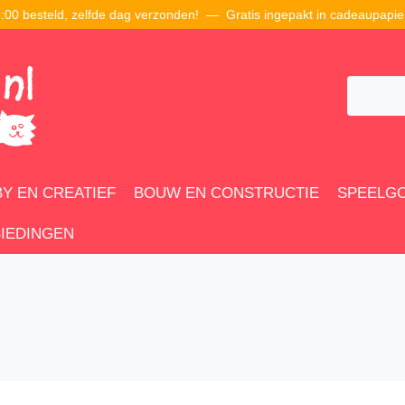
00 besteld, zelfde dag verzonden! — Gratis ingepakt in cadeaupapie
Y EN CREATIEF
BOUW EN CONSTRUCTIE
SPEELG
IEDINGEN