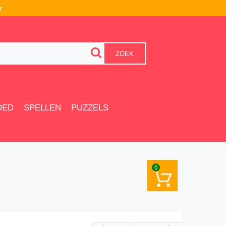
r
ZOEK
OED
SPELLEN
PUZZELS
0