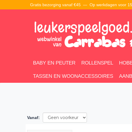
Gratis bezorging vanaf €45 —
Op werkdagen voor 15:
BABY EN PEUTER
ROLLENSPEL
HOBB
TASSEN EN WOONACCESSOIRES
AANB
Vanaf
: