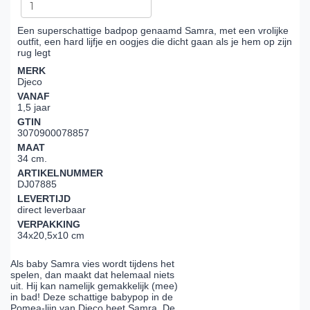
Een superschattige badpop genaamd Samra, met een vrolijke
outfit, een hard lijfje en oogjes die dicht gaan als je hem op zijn
rug legt
MERK
Djeco
VANAF
1,5 jaar
GTIN
3070900078857
MAAT
34 cm.
ARTIKELNUMMER
DJ07885
LEVERTIJD
direct leverbaar
VERPAKKING
34x20,5x10 cm
Als baby Samra vies wordt tijdens het
spelen, dan maakt dat helemaal niets
uit. Hij kan namelijk gemakkelijk (mee)
in bad! Deze schattige babypop in de
Pomea-lijn van Djeco heet Samra. De