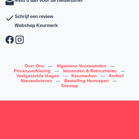
Meld u aan voor de nieuwsbrief
Schrijf een review
Webshop Keurmerk
Over Ons
—
Algemene Voorwaarden
—
Privacyverklaring
—
Verzenden & Retourneren
—
Veelgestelde Vragen
—
Keurmerken
—
Archief
Nieuwsbrieven
—
Bestelling Herroepen
—
Sitemap