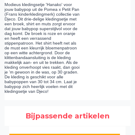
Modieus kledingsetje 'Hanako' voor
jouw babypop uit de Pomea x Petit Pan
(Frans kinderkledingmerk) collectie van
Djeco. Dit drie-delige kledingsetje met
een broek, shirt en muts zorgt ervoor
dat jouw babypop superstijlvol voor de
dag komt. De broek is roze en oranje
en heeft een verrassend
stippenpatroon. Het shirt heeft net als
de must een kleurrijk bloemenpatroon
op een witte achtergrond. Door de
klittenbandaansluiting is de kleding
makkelijk aan- en uit te trekken. Als de
kleding onverhoopt vies raakt, dan gooi
je 'm gewoon in de was, op 30 graden.
De kleding is geschikt voor alle
babypoppen van 30 tot 34 cm. Laat je
babypop zich heerlijk voelen met dit
kledingsetje van Djeco!
Bijpassende artikelen