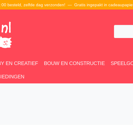
00 besteld, zelfde dag verzonden! — Gratis ingepakt in cadeaupapie
Y EN CREATIEF
BOUW EN CONSTRUCTIE
SPEELG
IEDINGEN