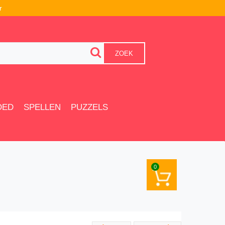
r
ZOEK
OED
SPELLEN
PUZZELS
0