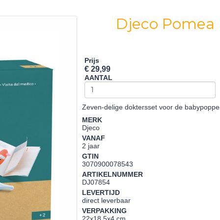
Djeco Pomea 
Prijs
€ 29,99
AANTAL
Zeven-delige doktersset voor de babypoppen
MERK
Djeco
VANAF
2 jaar
GTIN
3070900078543
ARTIKELNUMMER
DJ07854
LEVERTIJD
direct leverbaar
VERPAKKING
22x18,5x4 cm