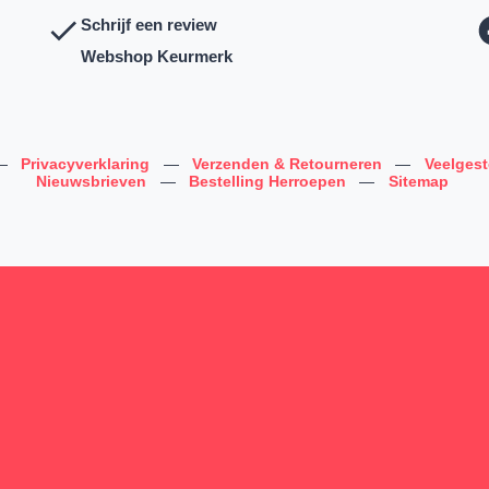
Schrijf een review
Webshop Keurmerk
—
Privacyverklaring
—
Verzenden & Retourneren
—
Veelges
Nieuwsbrieven
—
Bestelling Herroepen
—
Sitemap