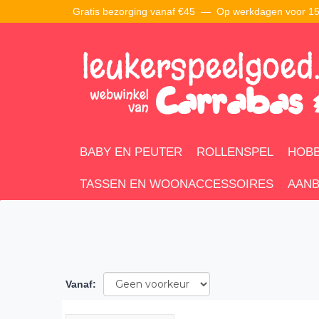
Gratis bezorging vanaf €45 —
Op werkdagen voor 15:
BABY EN PEUTER
ROLLENSPEL
HOBB
TASSEN EN WOONACCESSOIRES
AANB
Vanaf
: