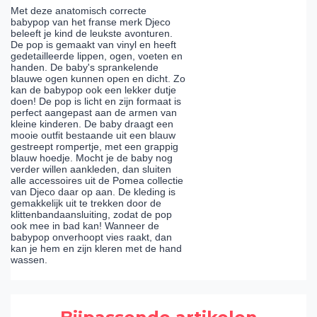
Met deze anatomisch correcte
babypop van het franse merk Djeco
beleeft je kind de leukste avonturen.
De pop is gemaakt van vinyl en heeft
gedetailleerde lippen, ogen, voeten en
handen. De baby's sprankelende
blauwe ogen kunnen open en dicht. Zo
kan de babypop ook een lekker dutje
doen! De pop is licht en zijn formaat is
perfect aangepast aan de armen van
kleine kinderen. De baby draagt een
mooie outfit bestaande uit een blauw
gestreept rompertje, met een grappig
blauw hoedje. Mocht je de baby nog
verder willen aankleden, dan sluiten
alle accessoires uit de Pomea collectie
van Djeco daar op aan. De kleding is
gemakkelijk uit te trekken door de
klittenbandaansluiting, zodat de pop
ook mee in bad kan! Wanneer de
babypop onverhoopt vies raakt, dan
kan je hem en zijn kleren met de hand
wassen.