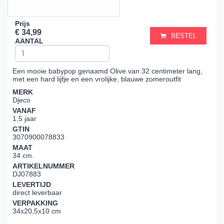
Prijs
€ 34,99
BESTEL
AANTAL
Een mooie babypop genaamd Olive van 32 centimeter lang,
met een hard lijfje en een vrolijke, blauwe zomeroutfit
MERK
Djeco
VANAF
1,5 jaar
GTIN
3070900078833
MAAT
34 cm.
ARTIKELNUMMER
DJ07883
LEVERTIJD
direct leverbaar
VERPAKKING
34x20,5x10 cm