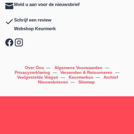
Meld u aan voor de nieuwsbrief
Schrijf een review
Webshop Keurmerk
Over Ons
—
Algemene Voorwaarden
—
Privacyverklaring
—
Verzenden & Retourneren
—
Veelgestelde Vragen
—
Keurmerken
—
Archief
Nieuwsbrieven
—
Sitemap