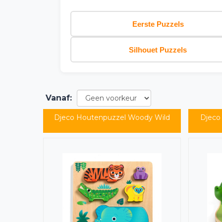
Eerste Puzzels
Silhouet Puzzels
Vanaf
:
Djeco Houtenpuzzel Woody Wild
Djeco