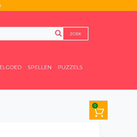
r
ZOEK
EELGOED
SPELLEN
PUZZELS
0