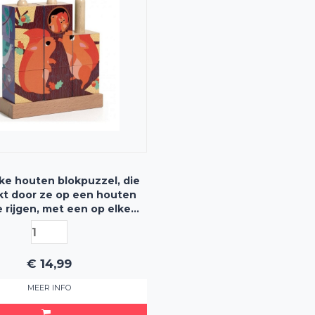
ke houten blokpuzzel, die
kt door ze op een houten
e rijgen, met een op elke
en ander plaatje van lieve
bosdieren
€
14,99
MEER INFO