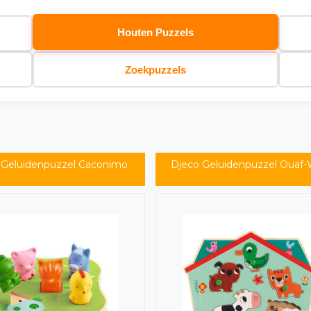
Houten Puzzels
Zoekpuzzels
 Geluidenpuzzel Caconimo
Djeco Geluidenpuzzel Ouaf