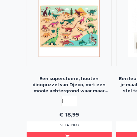
Een superstoere, houten
Een leu
dinopuzzel van Djeco, met een
je maa
mooie achtergrond waar maar
stel t
liefst 22 puzzelstukjes in de vorm
zijde e
van dino's in passen
€
18,99
MEER INFO