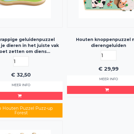
rappige geluidenpuzzel
Houten knoppenpuzzel 
 je dieren in het juiste vak
dierengeluiden
oet zetten om diens
rkende geluid te horen
€
29,99
€
32,50
MEER INFO
MEER INFO
o Houten Puzzel Puzz-up
Forest