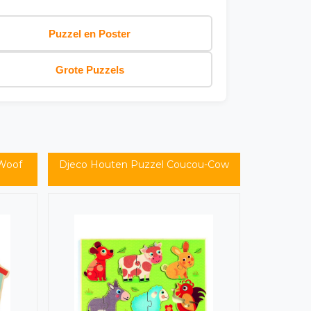
Puzzel en Poster
Grote Puzzels
-Woof
Djeco Houten Puzzel Coucou-Cow