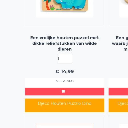
Een vrolijke houten puzzel met
Een g
dikke reliëfstukken van wilde
waarbij
dieren
m
kenme
€
14,99
MEER INFO
Djeco Houten Puzzlo Dino
Djec