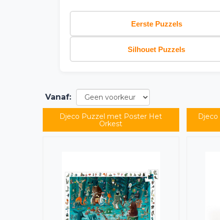
Eerste Puzzels
Silhouet Puzzels
Vanaf
:
Djeco Puzzel met Poster Het
Djeco
Orkest