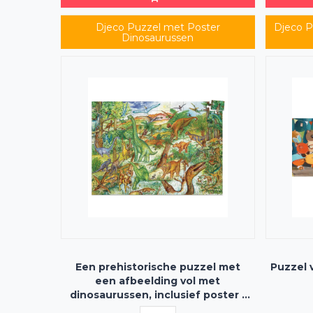
Djeco Puzzel met Poster
Djeco P
Dinosaurussen
Een prehistorische puzzel met
Puzzel 
een afbeelding vol met
dinosaurussen, inclusief poster -
100 stukjes