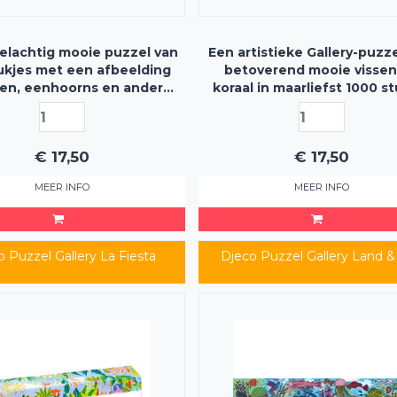
elachtig mooie puzzel van
Een artistieke Gallery-puzz
ukjes met een afbeelding
betoverend mooie vissen
ven, eenhoorns en andere
koraal in maarliefst 1000 s
sche wezens - inclusief
poster
€
17,50
€
17,50
MEER INFO
MEER INFO
 Puzzel Gallery La Fiesta
Djeco Puzzel Gallery Land &