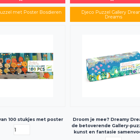
uzzel met Poster Bosdieren
Djeco Puzzel Gallery Dre
Dreams
van 100 stukjes met poster
Droom je mee? Dreamy Dre
de betoverende Gallery-puzz
kunst en fantasie samenvo
350 lieflijke stukjes