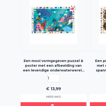
Een mooi vormgegeven puzzel &
Een p
poster met een afbeelding van
met 
een levendige onderwaterwereld
spann
- met 54 puzzelstukjes
€
13,99
MEER INFO