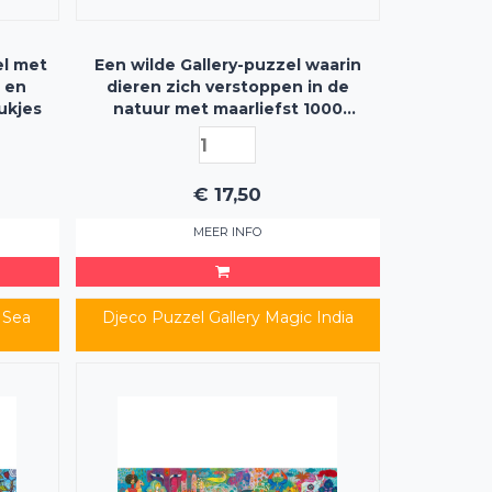
el met
Een wilde Gallery-puzzel waarin
 en
dieren zich verstoppen in de
tukjes
natuur met maarliefst 1000
stukjes
€
17,50
MEER INFO
 Sea
Djeco Puzzel Gallery Magic India