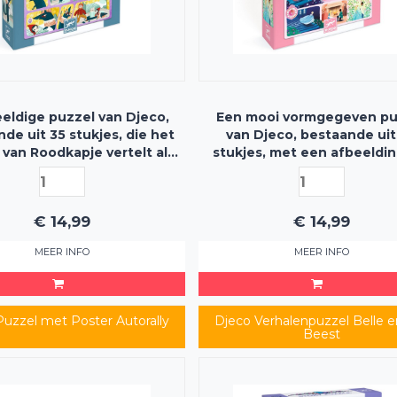
eldige puzzel van Djeco,
Een mooi vormgegeven pu
de uit 35 stukjes, die het
van Djeco, bestaande uit
 van Roodkapje vertelt als
stukjes, met een afbeeldin
je de puzzel af hebt
het verhaal van Assepoe
vertelt in verschillende vl
€
14,99
€
14,99
MEER INFO
MEER INFO
Puzzel met Poster Autorally
Djeco Verhalenpuzzel Belle e
Beest