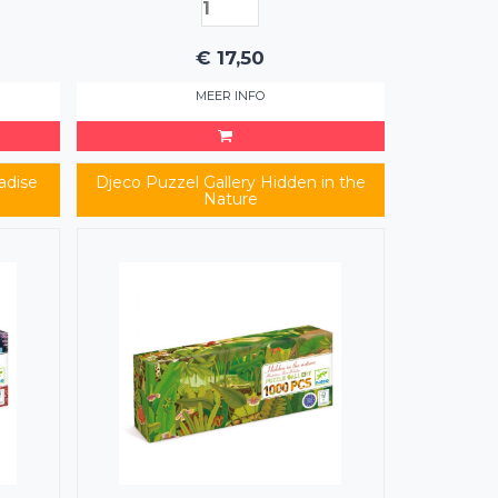
Gallery-puzzel die je meeneemt
naar een magische hemel!
€
17,50
MEER INFO
adise
Djeco Puzzel Gallery Hidden in the
Nature