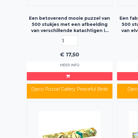
Een betoverend mooie puzzel van
Een fab
500 stukjes met een afbeelding
500 st
van verschillende katachtigen in
van el
een overgroeide paleistuin -
magi
inclusief poster
€
17,50
MEER INFO
Djeco Puzzel Gallery Peaceful Birds
Djeco