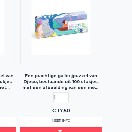
el van
Een prachtige gallerijpuzzel van
tukjes
Djeco, bestaande uit 100 stukjes,
het
met een afbeelding van een meer
Beest
waar kinderen in spelen - inclusief
poster
€
17,50
MEER INFO