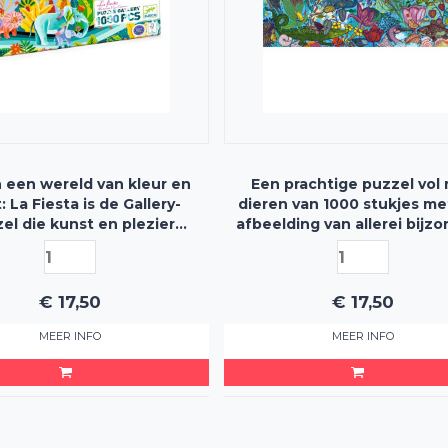
n een wereld van kleur en
Een prachtige puzzel vol
: La Fiesta is de Gallery-
dieren van 1000 stukjes me
el die kunst en plezier
afbeelding van allerei bijz
egt in 1000 sprankelende
land- en zeedieren - inclu
stukjes!
poster
€
17,50
€
17,50
MEER INFO
MEER INFO