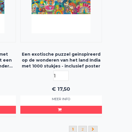
 met
Een exotische puzzel geinspireerd
t een
op de wonderen van het land India
ondere
met 1000 stukjes - inclusief poster
sief
€
17,50
MEER INFO
1
2