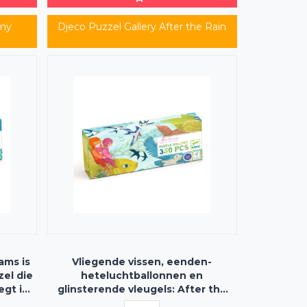
amy
Djeco Puzzel Gallery After the Rain
ams is
Vliegende vissen, eenden-
el die
heteluchtballonnen en
egt in
glinsterende vleugels: After the
Rain is de sprookjesachtige