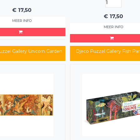
€
17,50
€
17,50
MEER INFO
MEER INFO
uzzel Gallery Unicorn Garden
Djeco Puzzel Gallery Fish Par