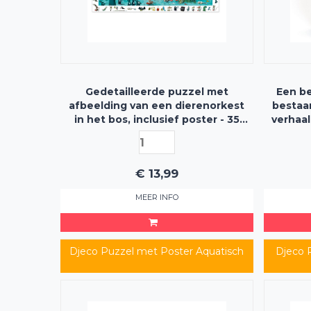
Gedetailleerde puzzel met
Een be
afbeelding van een dierenorkest
bestaan
in het bos, inclusief poster - 35
verhaal
stukjes
€
13,99
MEER INFO
Djeco Puzzel met Poster Aquatisch
Djeco 