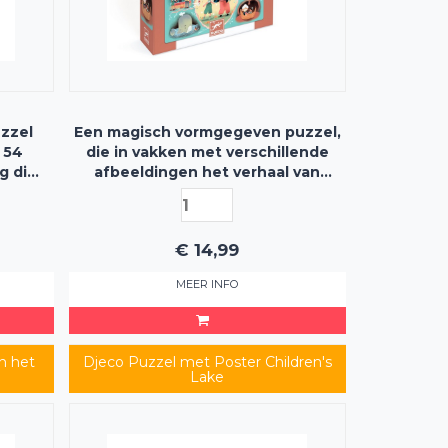
zzel
Een magisch vormgegeven puzzel,
 54
die in vakken met verschillende
g die
afbeeldingen het verhaal van
ster
Pinokkio voorstelt - 54
akken
puzzelstukjes
€
14,99
MEER INFO
n het
Djeco Puzzel met Poster Children's
Lake