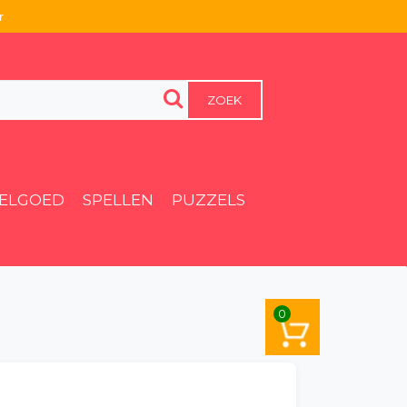
r
ZOEK
EELGOED
SPELLEN
PUZZELS
0