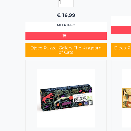
€
16,99
MEER INFO
Djeco Puzzel Gallery The Kingdom
Djeco P
of Cats