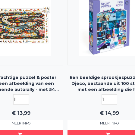
rachtige puzzel & poster
Een beeldige sprookjespuzz
een afbeelding van een
Djeco, bestaande uit 100 s
ende autorally - met 54
met een afbeelding die 
puzzelstukjes
verhaal van Belle en het 
voorstelt
€
13,99
€
14,99
MEER INFO
MEER INFO