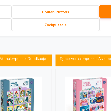
Houten Puzzels
Zoekpuzzels
 Verhalenpuzzel Roodkapje
Djeco Verhalenpuzzel Assepo