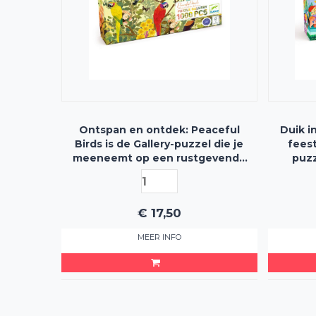
Ontspan en ontdek: Peaceful
Duik i
Birds is de Gallery-puzzel die je
feest
meeneemt op een rustgevende
puzz
reis langs 1000 stukjes pure
samenvo
vogelpracht!
€
17,50
MEER INFO